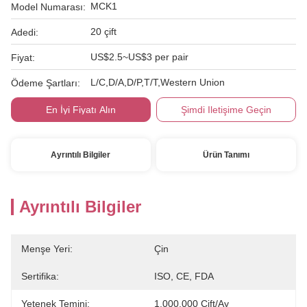
MCK1
Model Numarası:
20 çift
Adedi:
US$2.5~US$3 per pair
Fiyat:
L/C,D/A,D/P,T/T,Western Union
Ödeme Şartları:
En İyi Fiyatı Alın
Şimdi Iletişime Geçin
Ayrıntılı Bilgiler
Ürün Tanımı
Ayrıntılı Bilgiler
Menşe Yeri:
Çin
Sertifika:
ISO, CE, FDA
Yetenek Temini:
1.000.000 Çift/ay