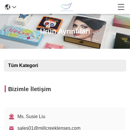
Ürün Ayrıntıları
Tüm Kategori
Bizimle İletişim
Ms. Susie Liu
sales01@millcreeklenses.com