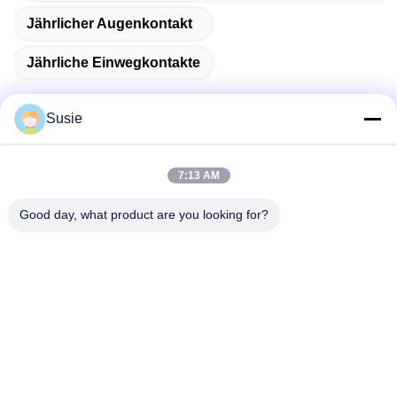
Jährlicher Augenkontakt
Jährliche Einwegkontakte
Susie
Schnelle Kontaktaufnahme
7:13 AM
Good day, what product are you looking for?
Adresse
Raum 1101, Gebäude 5, Gaosheng Times Square, Nr. 789
Zhongyi 1st Road, Bezirk Yuhua, Changsha, Hunan, China
Telefon
86-19311600083
E-Mail
sales01@millcreeklenses.com