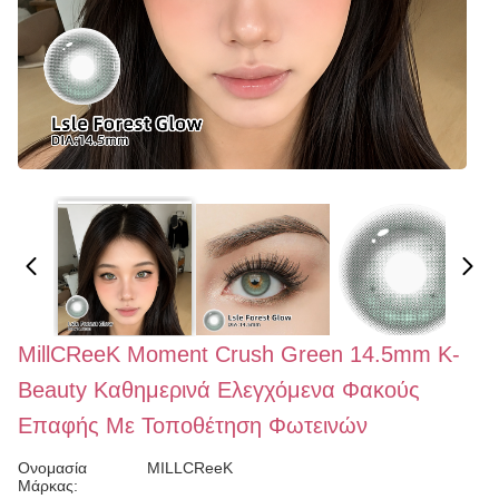
MillCReeK Moment Crush Green 14.5mm K-
Beauty Καθημερινά Ελεγχόμενα Φακούς
Επαφής Με Τοποθέτηση Φωτεινών
Ονομασία
MILLCReeK
Μάρκας: