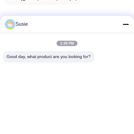
Susie
Γρήγορη επικοινωνία
1:38 PM
Διεύθυνση
Good day, what product are you looking for?
Δωμάτιο 1101, κτίριο 5, Gaosheng Times Square, αριθ. 789
Zhongyi 1st Road, περιοχή Yuhua, Changsha, Hunan, Κίνα
Τηλ.
86-19311600083
Ηλεκτρονικό ταχυδρομείο
sales01@millcreeklenses.com