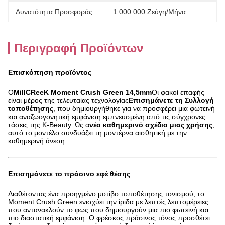
Δυνατότητα Προσφοράς:
1.000.000 Ζεύγη/μήνα
Περιγραφή Προϊόντων
Επισκόπηση προϊόντος
Ο
MillCReeK Moment Crush Green 14,5mm
Οι φακοί επαφής
είναι μέρος της τελευταίας τεχνολογίας
Επισημάνετε τη Συλλογή
τοποθέτησης
, που δημιουργήθηκε για να προσφέρει μια φωτεινή
και αναζωογονητική εμφάνιση εμπνευσμένη από τις σύγχρονες
τάσεις της K-Beauty. Ως α
νέο καθημερινό σχέδιο μιας χρήσης
,
αυτό το μοντέλο συνδυάζει τη μοντέρνα αισθητική με την
καθημερινή άνεση.
Επισημάνετε το πράσινο εφέ θέσης
Διαθέτοντας ένα προηγμένο μοτίβο τοποθέτησης τονισμού, το
Moment Crush Green ενισχύει την ίριδα με λεπτές λεπτομέρειες
που αντανακλούν το φως που δημιουργούν μια πιο φωτεινή και
πιο διαστατική εμφάνιση. Ο φρέσκος πράσινος τόνος προσθέτει