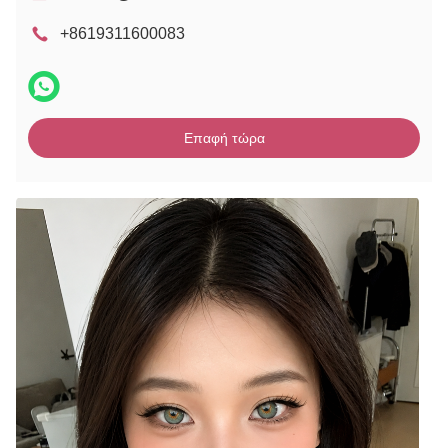
+8619311600083
Επαφή τώρα