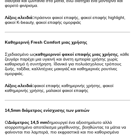
διαύγεια και ζωντάνια στα μάτια, ενώ διατηρεί ένα μοντέρνο και
φορετό φινίρισμα.
Λέξεις-κλειδιά:
πράσινοι φακοί επαφής, φακοί επαφής highlight,
φακοί K-beauty, φακοί επαφής ομορφιάς
Καθημερινή Fresh Comfort μιας χρήσης
Σχεδιασμένο ως
καθημερινοί φακοί επαφής μιας χρήσης
, κάθε
ζευγάρι παρέχει μια υγιεινή και άνετη εμπειρία χρήσης χωρίς
καθαρισμό ή συντήρηση. Ιδανικό για πολυάσχολους τρόπους
ζωής, ταξίδια, καλλιτέχνες μακιγιάζ και καθημερινές ρουτίνες
ομορφιάς.
Λέξεις-κλειδιά:
φακοί επαφής καθημερινής χρήσης, φακοί
καθημερινής χρήσης, μαλακοί φακοί επαφής
14,5mm διάμετρος ενίσχυσης των ματιών
Ο
Διάμετρος 14,5 mm
δημιουργεί ένα αξιοσημείωτο αλλά
ισορροπημένο αποτέλεσμα μεγέθυνσης, βοηθώντας τα μάτια να
φαίνονται πιο λαμπερά, πιο εκφραστικά και πιο καθορισμένα