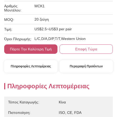
Αριθμός
MCK1
Μοντέλου:
20 ζεύγη
MOQ:
US$2.5~US$3 per pair
Τιμή:
L/C,D/A,D/P,T/T,Western Union
Όροι Πληρωμής:
Πάρτε Την Καλύτερη Τιμή
Επαφή Τώρα
Πληροφορίες Λεπτομέρειας
Περιγραφή Προϊόντων
Πληροφορίες Λεπτομέρειας
Τόπος Καταγωγής:
Κίνα
Πιστοποίηση:
ISO, CE, FDA