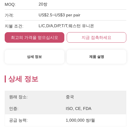
20쌍
MOQ:
US$2.5~US$3 per pair
가격:
L/C,D/A,D/P,T/T,웨스턴 유니온
지불 조건:
최고의 가격을 얻으십시오
지금 접촉하세요
상세 정보
제품 설명
상세 정보
원래 장소:
중국
인증:
ISO, CE, FDA
공급 능력:
1,000,000 쌍/월