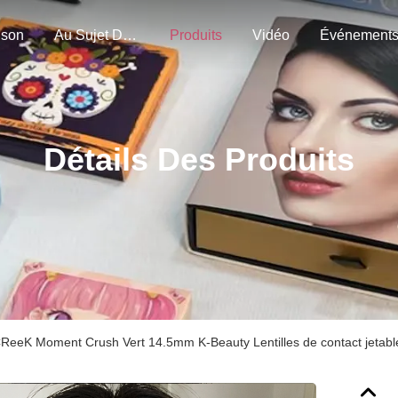
ison
Au Sujet De Nous
Produits
Vidéo
Événement
Détails Des Produits
CReeK Moment Crush Vert 14.5mm K-Beauty Lentilles de contact jetabl