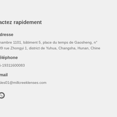
actez rapidement
dresse
hambre 1101, bâtiment 5, place du temps de Gaosheng, n°
89 rue Zhongyi 1, district de Yuhua, Changsha, Hunan, Chine
éléphone
6-19311600083
mail
ales01@millcreeklenses.com