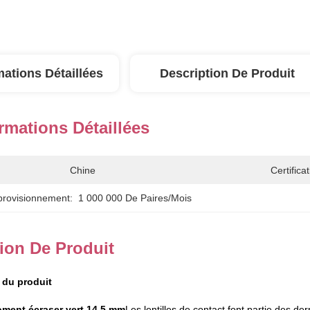
mations Détaillées
Description De Produit
rmations Détaillées
Chine
Certificat
provisionnement:
1 000 000 De Paires/mois
ion De Produit
 du produit
ment écraser vert 14,5 mm
Les lentilles de contact font partie des der