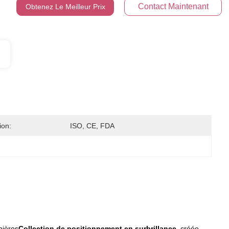
Contact Maintenant
Obtenez Le Meilleur Prix
ion:
ISO, CE, FDA
nières
Collection de positionnement en surbrillance
, créée