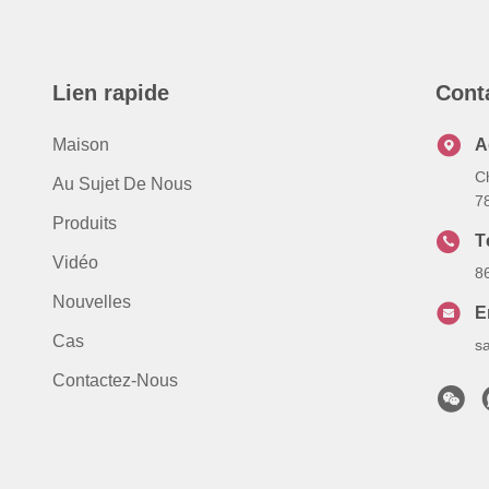
Lien rapide
Cont
Maison
A
C
Au Sujet De Nous
7
Produits
T
Vidéo
8
Nouvelles
E
Cas
s
Contactez-Nous