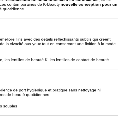
ances contemporaines de K-Beauty.
nouvelle conception pour un
é quotidienne.
ore l'iris avec des détails réfléchissants subtils qui créent
de la vivacité aux yeux tout en conservant une finition à la mode
e, les lentilles de beauté K, les lentilles de contact de beauté
érience de port hygiénique et pratique sans nettoyage ni
ines de beauté quotidiennes.
les souples