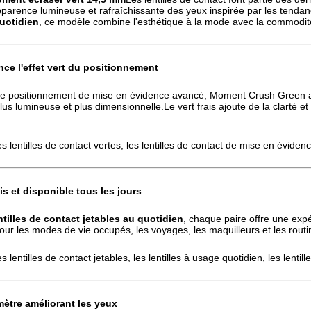
apparence lumineuse et rafraîchissante des yeux inspirée par les tend
uotidien
, ce modèle combine l'esthétique à la mode avec la commodit
nce l'effet vert du positionnement
de positionnement de mise en évidence avancé, Moment Crush Green améli
s lumineuse et plus dimensionnelle.Le vert frais ajoute de la clarté et 
es lentilles de contact vertes, les lentilles de contact de mise en évidenc
is et disponible tous les jours
ntilles de contact jetables au quotidien
, chaque paire offre une exp
pour les modes de vie occupés, les voyages, les maquilleurs et les rout
es lentilles de contact jetables, les lentilles à usage quotidien, les lentil
ètre améliorant les yeux