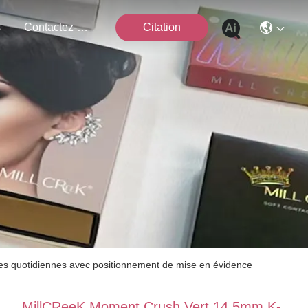
s
Contactez-Nous
Citation
es quotidiennes avec positionnement de mise en évidence
MillCReeK Moment Crush Vert 14.5mm K-