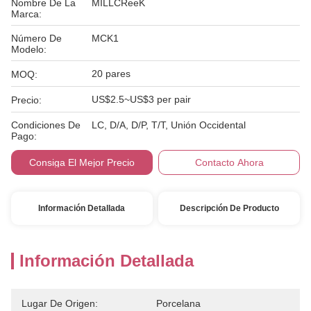
Nombre De La
MILLCReeK
Marca:
Número De
MCK1
Modelo:
20 pares
MOQ:
US$2.5~US$3 per pair
Precio:
Condiciones De
LC, D/A, D/P, T/T, Unión Occidental
Pago:
Consiga El Mejor Precio
Contacto Ahora
Información Detallada
Descripción De Producto
Información Detallada
Lugar De Origen:
Porcelana