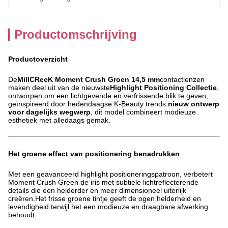
Productomschrijving
Productoverzicht
De
MillCReeK Moment Crush Groen 14,5 mm
contactlenzen
maken deel uit van de nieuwste
Highlight Positioning Collectie
,
ontworpen om een lichtgevende en verfrissende blik te geven,
geïnspireerd door hedendaagse K-Beauty trends.
nieuw ontwerp
voor dagelijks wegwerp
, dit model combineert modieuze
esthetiek met alledaags gemak.
Het groene effect van positionering benadrukken
Met een geavanceerd highlight positioneringspatroon, verbetert
Moment Crush Green de iris met subtiele lichtreflecterende
details die een helderder en meer dimensioneel uiterlijk
creëren.Het frisse groene tintje geeft de ogen helderheid en
levendigheid terwijl het een modieuze en draagbare afwerking
behoudt.