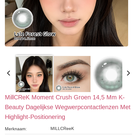
MillCReK Moment Crush Groen 14,5 Mm K-
Beauty Dagelijkse Wegwerpcontactlenzen Met
Highlight-Positionering
MILLCReeK
Merknaam: