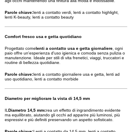
agli occhi mantenendo una finitura alla moda e indossabile.
Parole chiave:
lenti a contatto verdi, lenti a contatto highlight,
lenti K-beauty, lenti a contatto beauty
Comfort fresco usa e getta quotidiano
Progettato come
lenti a contatto usa e getta giornaliere
, ogni
paio offre un'esperienza d'uso igienica e comoda senza pulizia o
manutenzione. Ideale per stili di vita frenetici, viaggi, truccatori e
routine di bellezza quotidiane.
Parole chiave:
lenti a contatto giornaliere usa e getta, lenti ad
uso quotidiano, lenti a contatto morbide
Diametro per migliorare la vista di 14,5 mm
IL
Diametro 14,5 mm
crea un effetto di ingrandimento evidente
ma equilibrato, aiutando gli occhi ad apparire più luminosi, più
espressivi e più definiti preservando un aspetto sofisticato.
Parole chiave:
Lenti a contatto da 14,5 mm, lenti a contatto