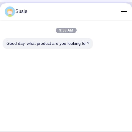
Susie
Contatto rapido
Indirizzo
9:38 AM
Stanza 1101, Edificio 5, Gaosheng Times Square, N. 789,
Good day, what product are you looking for?
Prima Strada Zhongyi, Distretto di Yuhua, Changsha,
Hunan, Cina
Telefono
86-19311600083
Email
sales01@millcreeklenses.com
Norme sulla privacy
|
Mappa del sito
| Buona qualità della
Cina Lenti usa e getta giornaliere Fornitore. © di Copyright