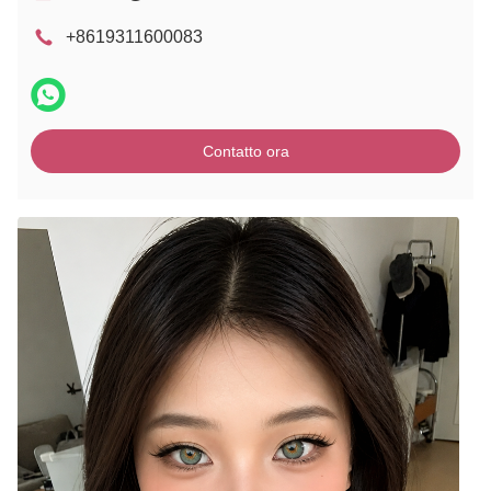
+8619311600083
Contatto ora