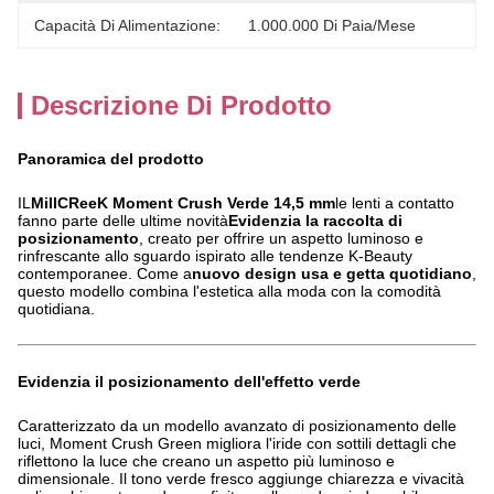
Capacità Di Alimentazione:
1.000.000 Di Paia/mese
Descrizione Di Prodotto
Panoramica del prodotto
IL
MillCReeK Moment Crush Verde 14,5 mm
le lenti a contatto
fanno parte delle ultime novità
Evidenzia la raccolta di
posizionamento
, creato per offrire un aspetto luminoso e
rinfrescante allo sguardo ispirato alle tendenze K-Beauty
contemporanee. Come a
nuovo design usa e getta quotidiano
,
questo modello combina l'estetica alla moda con la comodità
quotidiana.
Evidenzia il posizionamento dell'effetto verde
Caratterizzato da un modello avanzato di posizionamento delle
luci, Moment Crush Green migliora l'iride con sottili dettagli che
riflettono la luce che creano un aspetto più luminoso e
dimensionale. Il tono verde fresco aggiunge chiarezza e vivacità