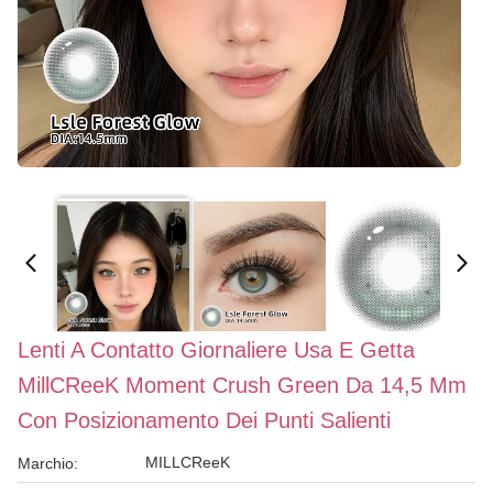
Lenti A Contatto Giornaliere Usa E Getta
MillCReeK Moment Crush Green Da 14,5 Mm
Con Posizionamento Dei Punti Salienti
MILLCReeK
Marchio: