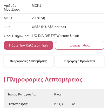
Αριθμός
MCK1
Μοντέλου:
20 ζεύγη
MOQ:
US$2.5~US$3 per pair
Τιμή:
L/C,D/A,D/P,T/T,Western Union
Όροι Πληρωμής:
Πάρτε Την Καλύτερη Τιμή
Επαφή Τώρα
Πληροφορίες Λεπτομέρειας
Περιγραφή Προϊόντων
Πληροφορίες Λεπτομέρειας
Τόπος Καταγωγής:
Κίνα
Πιστοποίηση:
ISO, CE, FDA