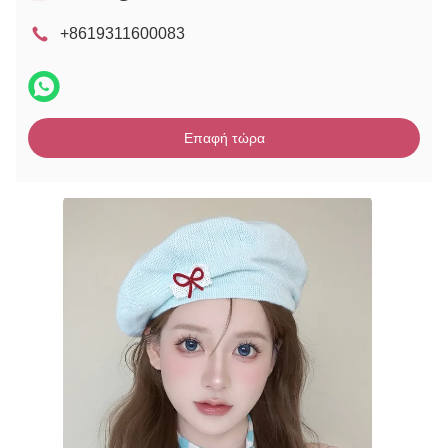
+8619311600083
Επαφή τώρα