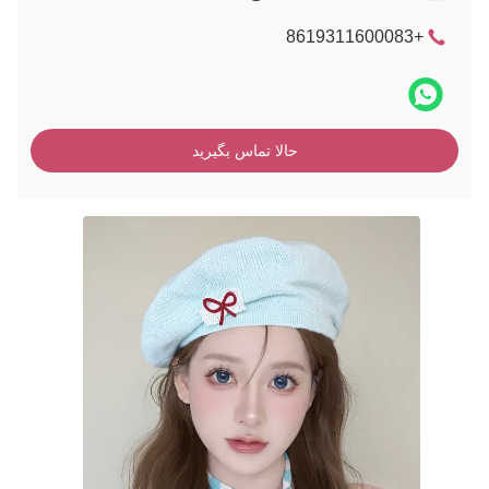
+8619311600083
حالا تماس بگیرید