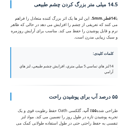
14.5 میلی متر بزرگ کردن چشم طبیعی
با
14قطر.5mm
، این لنز ها یک اثر بزرگ کننده متعادل را فراهم
می کنند که تعریفی از چشم را افزایش می دهد در حالی که ظاهر
نرم و قابل پوشیدن را حفظ می کند. مناسب برای آرایش روزمره
و سبک زیبایی مدرن است.
کلمات کلیدی:
14لنز هاي تماسي 5 ميلي متري، افزايش چشم طبيعي، لنز هاي
آرامي
۵۵ درصد آب برای پوشیدن راحت
طراحی شده
۵۵٪ آب
، گلکسی Oath حفظ رطوبت قوی و یک
تجربه پوشیدن تازه در طول روز را تضمین می کند. مواد لنز
تنفسی به حفظ راحتی حتی در طول استفاده طولانی کمک می