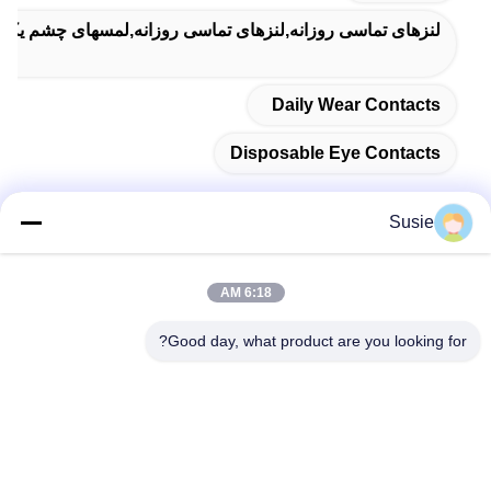
لنزهای تماسی روزانه,لنزهای تماسی روزانه,لمسهای چشم یک
Daily Wear Contacts
Disposable Eye Contacts
Susie
تماس سریع
6:18 AM
آدرس
Good day, what product are you looking for?
اتاق 1101، ساختمان 5، میدان تایمز گائوشنگ، شماره 789، جاده
اول ژونگی، منطقه یوهوا، چانگشا، هونان، چین
تلفن
86-19311600083