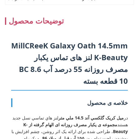
توضیحات محصول
MillCReeK Galaxy Oath 14.5mm
K-Beauty لنز های تماس یکبار
مصرف روزانه 55 درصد آب BC 8.6
10 قطعه بسته
خلاصه ی محصول
در
ميل کريک گلکسي آند 14.5 ملي متر
لنز هاي تماسي نسل جديد
هستند
مجموعه ی یکبار مصرف روزانه ای الهام گرفته از K-
Beauty
، طراحی شده برای ارائه یک اثر روشن، چشم افزایش با
پوشیدن راحت تمام روز.
۵۵٪ آب
,
قبل از ميلاد 86
، و یک راه