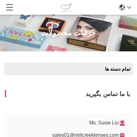
جزئیات محصولات
تمام دسته ها
با ما تماس بگیرید
Ms. Susie Liu
sales01@millcreeklenses.com