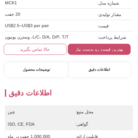
MCK1
شماره مدل:
20 جفت
مقدار تولیدی:
US$2.5~US$3 per pair
قیمت:
L/C، D/A، D/P، T/T، وسترن یونیون
شرایط پرداخت:
بهترین قیمت رو بدست بیار
حالا تماس بگیرید
اطلاعات دقیق
توضیحات محصول
اطلاعات دقیق
محل منبع:
چین
گواهی:
ISO, CE, FDA
قابلیت ارائه:
1,000,000 جفت در ماه