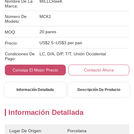
Nombre De La
MILLCReeK
Marca:
Número De
MCK1
Modelo:
20 pares
MOQ:
US$2.5~US$3 per pair
Precio:
Condiciones De
LC, D/A, D/P, T/T, Unión Occidental
Pago:
Consiga El Mejor Precio
Contacto Ahora
Información Detallada
Descripción De Producto
Información Detallada
Lugar De Origen:
Porcelana