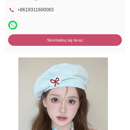
+8619311600083
Skontaktuj się teraz