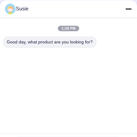
Susie
Szybki kontakt
1:28 PM
Adres
Good day, what product are you looking for?
Pokój 1101, Budynek 5, Plac Gaosheng Times, nr 789
Zhongyi 1st Road, Dzielnica Yuhua, Changsha, Hunan,
Chiny
Tel.
86-19311600083
Wiadomość elektroniczna
sales01@millcreeklenses.com
Polityka prywatności
|
Sitemap
| Chiny Dobra jakość