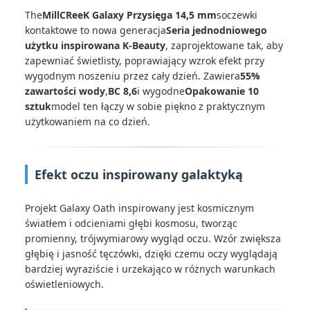
The
MillCReeK Galaxy Przysięga 14,5 mm
soczewki
kontaktowe to nowa generacja
Seria jednodniowego
użytku inspirowana K-Beauty
, zaprojektowane tak, aby
zapewniać świetlisty, poprawiający wzrok efekt przy
wygodnym noszeniu przez cały dzień. Zawiera
55%
zawartości wody
,
BC 8,6
i wygodne
Opakowanie 10
sztuk
model ten łączy w sobie piękno z praktycznym
użytkowaniem na co dzień.
Efekt oczu inspirowany galaktyką
Projekt Galaxy Oath inspirowany jest kosmicznym
światłem i odcieniami głębi kosmosu, tworząc
promienny, trójwymiarowy wygląd oczu. Wzór zwiększa
głębię i jasność tęczówki, dzięki czemu oczy wyglądają
bardziej wyraziście i urzekająco w różnych warunkach
oświetleniowych.