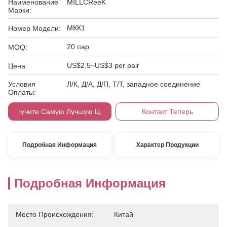
Наименование
MILLCReeK
Марки:
МКК1
Номер Модели:
20 пар
MOQ:
US$2.5~US$3 per pair
Цена:
Условия
Л/К, Д/А, Д/П, Т/Т, западное соединение
Оплаты:
Получите Самую Лучшую Цену
Контакт Теперь
Подробная Информация
Характер Продукции
Подробная Информация
Место Происхождения:
Китай