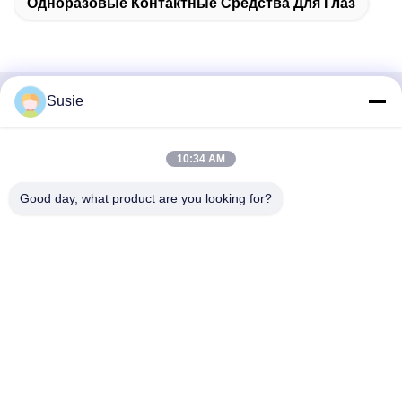
Одноразовые Контактные Средства Для Глаз
Susie
Быстрый контакт
Адрес
10:34 AM
Комната 1101, Здание 5, Таймс Сквер Гаошэн, № 789,
Good day, what product are you looking for?
Первая улица Чжунъи, район Юхуа, Чанша, Хунань,
Китай
Телефон
86-19311600083
Электронная почта
sales01@millcreeklenses.com