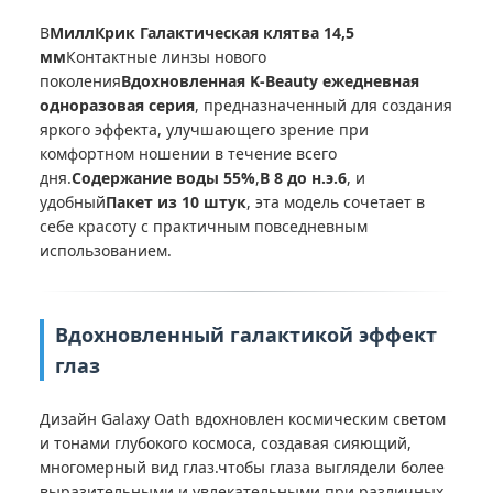
В
МиллКрик Галактическая клятва 14,5
мм
Контактные линзы нового
поколения
Вдохновленная K-Beauty ежедневная
одноразовая серия
, предназначенный для создания
яркого эффекта, улучшающего зрение при
комфортном ношении в течение всего
дня.
Содержание воды 55%
,
В 8 до н.э.6
, и
удобный
Пакет из 10 штук
, эта модель сочетает в
себе красоту с практичным повседневным
использованием.
Вдохновленный галактикой эффект
глаз
Дизайн Galaxy Oath вдохновлен космическим светом
и тонами глубокого космоса, создавая сияющий,
многомерный вид глаз.чтобы глаза выглядели более
выразительными и увлекательными при различных