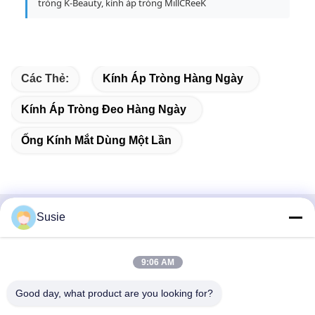
tròng K-Beauty, kính áp tròng MillCReeK
Các Thẻ:
Kính Áp Tròng Hàng Ngày
Kính Áp Tròng Đeo Hàng Ngày
Ống Kính Mắt Dùng Một Lần
Susie
Liên lạc nhanh
Địa chỉ
9:06 AM
Phòng 1101, Tòa nhà 5, Quảng trường Gaosheng Times, Số
Good day, what product are you looking for?
789 Đường Trung Nhất, Quận Vũ Hoa, Trường Sa, Hồ Nam,
Trung Quốc