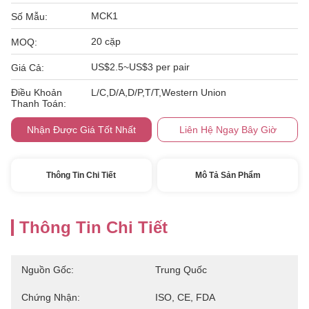
MCK1
Số Mẫu:
20 cặp
MOQ:
US$2.5~US$3 per pair
Giá Cả:
Điều Khoản
L/C,D/A,D/P,T/T,Western Union
Thanh Toán:
Nhận Được Giá Tốt Nhất
Liên Hệ Ngay Bây Giờ
Thông Tin Chi Tiết
Mô Tả Sản Phẩm
Thông Tin Chi Tiết
Nguồn Gốc:
Trung Quốc
Chứng Nhận:
ISO, CE, FDA