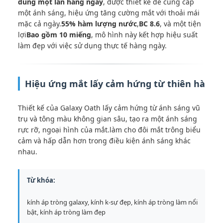
dùng một lần hàng ngày
, được thiết kế để cung cấp
một ánh sáng, hiệu ứng tăng cường mắt với thoải mái
mặc cả ngày.
55% hàm lượng nước
,
BC 8.6
, và một tiện
lợi
Bao gồm 10 miếng
, mô hình này kết hợp hiệu suất
làm đẹp với việc sử dụng thực tế hàng ngày.
Hiệu ứng mắt lấy cảm hứng từ thiên hà
Thiết kế của Galaxy Oath lấy cảm hứng từ ánh sáng vũ
trụ và tông màu không gian sâu, tạo ra một ánh sáng
rực rỡ, ngoại hình của mắt.làm cho đôi mắt trông biểu
cảm và hấp dẫn hơn trong điều kiện ánh sáng khác
nhau.
Từ khóa:
kính áp tròng galaxy, kính k-sự đẹp, kính áp tròng làm nổi
bật, kính áp tròng làm đẹp