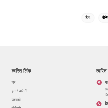
टैग:
दैनि
त्वरित लिंक
त्वरित 
घर
प
कक
हमारे बारे में
जि
उत्पादों
ट