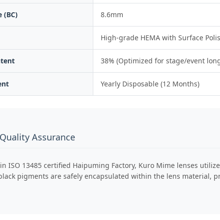
 (BC)
8.6mm
High-grade HEMA with Surface Poli
tent
38% (Optimized for stage/event lon
ent
Yearly Disposable (12 Months)
 Quality Assurance
in ISO 13485 certified Haipuming Factory, Kuro Mime lenses utiliz
lack pigments are safely encapsulated within the lens material, pr