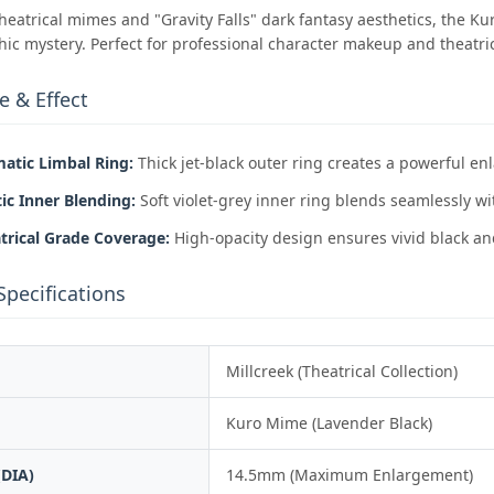
heatrical mimes and "Gravity Falls" dark fantasy aesthetics, the Ku
thic mystery. Perfect for professional character makeup and theatr
e & Effect
atic Limbal Ring:
Thick jet-black outer ring creates a powerful enl
ic Inner Blending:
Soft violet-grey inner ring blends seamlessly 
trical Grade Coverage:
High-opacity design ensures vivid black and
Specifications
Millcreek (Theatrical Collection)
Kuro Mime (Lavender Black)
(DIA)
14.5mm (Maximum Enlargement)