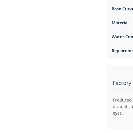
Base Curve
Material
Water Con
Replacem
Factory
Produced 
dramatic b
eyes.