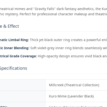
heatrical mimes and "Gravity Falls" dark fantasy aesthetics, the Ku
thic mystery. Perfect for professional character makeup and theatr
e & Effect
atic Limbal Ring:
Thick jet-black outer ring creates a powerful enl
ic Inner Blending:
Soft violet-grey inner ring blends seamlessly 
trical Grade Coverage:
High-opacity design ensures vivid black and
Specifications
Millcreek (Theatrical Collection)
Kuro Mime (Lavender Black)