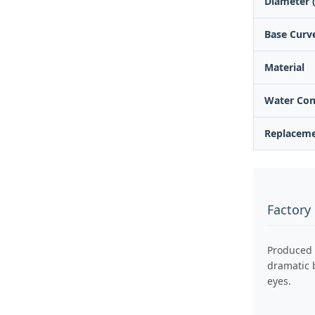
Diameter 
Base Curve
Material
Water Con
Replacem
Factory
Produced 
dramatic b
eyes.