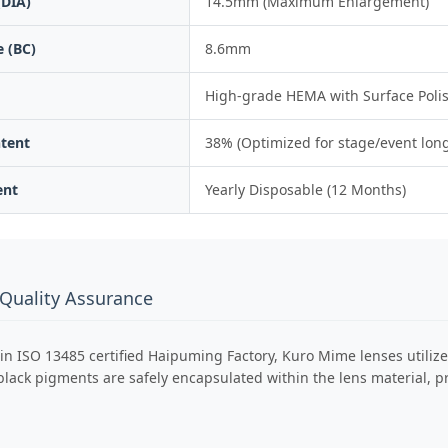
(DIA)
14.5mm (Maximum Enlargement)
 (BC)
8.6mm
High-grade HEMA with Surface Poli
tent
38% (Optimized for stage/event lon
ent
Yearly Disposable (12 Months)
 Quality Assurance
in ISO 13485 certified Haipuming Factory, Kuro Mime lenses utiliz
lack pigments are safely encapsulated within the lens material, pr