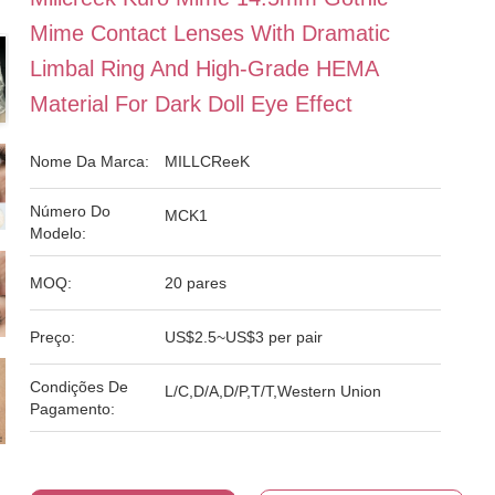
Mime Contact Lenses With Dramatic
Limbal Ring And High-Grade HEMA
Material For Dark Doll Eye Effect
Nome Da Marca:
MILLCReeK
Número Do
MCK1
Modelo:
MOQ:
20 pares
Preço:
US$2.5~US$3 per pair
Condições De
L/C,D/A,D/P,T/T,Western Union
Pagamento: