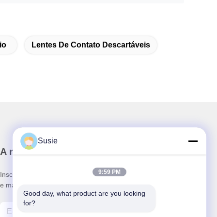
io
Lentes De Contato Descartáveis
Susie
A nossa newsletter
9:59 PM
Inscreva-se no nosso boletim informativo para obter descontos
e mais.
Good day, what product are you looking 
for?