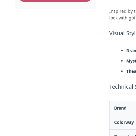
Inspired by t
look with go
Visual Styl
Dram
Myst
Thea
Technical 
Brand
Colorway