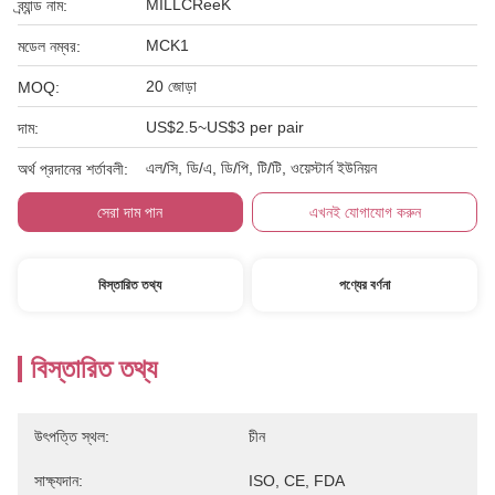
MILLCReeK
ব্র্যান্ড নাম:
MCK1
মডেল নম্বর:
20 জোড়া
MOQ:
US$2.5~US$3 per pair
দাম:
এল/সি, ডি/এ, ডি/পি, টি/টি, ওয়েস্টার্ন ইউনিয়ন
অর্থ প্রদানের শর্তাবলী:
সেরা দাম পান
এখনই যোগাযোগ করুন
বিস্তারিত তথ্য
পণ্যের বর্ণনা
বিস্তারিত তথ্য
উৎপত্তি স্থল:
চীন
সাক্ষ্যদান:
ISO, CE, FDA