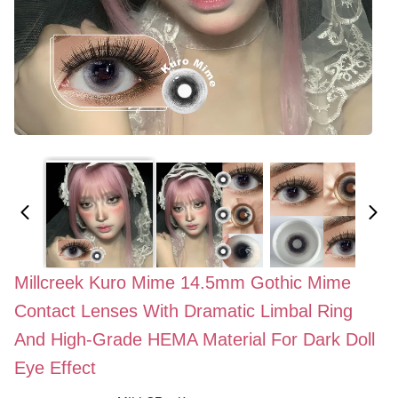
Millcreek Kuro Mime 14.5mm Gothic Mime
Contact Lenses With Dramatic Limbal Ring
And High-Grade HEMA Material For Dark Doll
Eye Effect