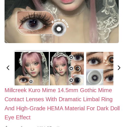
Millcreek Kuro Mime 14.5mm Gothic Mime
Contact Lenses With Dramatic Limbal Ring
And High-Grade HEMA Material For Dark Doll
Eye Effect