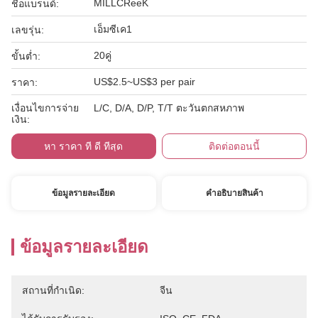
MILLCReeK
ชื่อแบรนด์:
เอ็มซีเค1
เลขรุ่น:
20คู่
ขั้นต่ำ:
US$2.5~US$3 per pair
ราคา:
เงื่อนไขการจ่าย
L/C, D/A, D/P, T/T ตะวันตกสหภาพ
เงิน:
หา ราคา ที่ ดี ที่สุด
ติดต่อตอนนี้
ข้อมูลรายละเอียด
คําอธิบายสินค้า
ข้อมูลรายละเอียด
สถานที่กำเนิด:
จีน