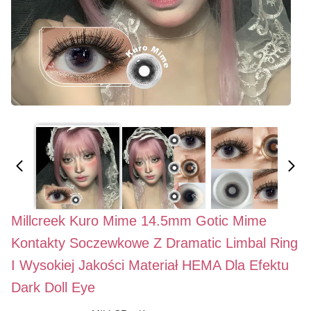
Millcreek Kuro Mime 14.5mm Gotic Mime
Kontakty Soczewkowe Z Dramatic Limbal Ring
I Wysokiej Jakości Materiał HEMA Dla Efektu
Dark Doll Eye