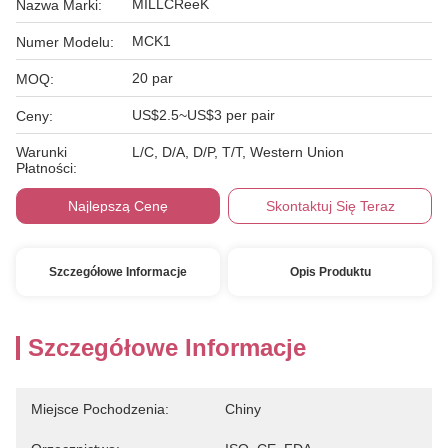
MILLCReeK
Nazwa Marki:
MCK1
Numer Modelu:
20 par
MOQ:
US$2.5~US$3 per pair
Ceny:
Warunki
L/C, D/A, D/P, T/T, Western Union
Płatności:
Najlepszą Cenę
Skontaktuj Się Teraz
Szczegółowe Informacje
Opis Produktu
Szczegółowe Informacje
Miejsce Pochodzenia:
Chiny