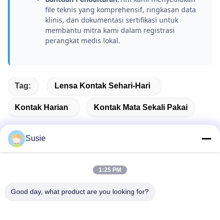
file teknis yang komprehensif, ringkasan data
klinis, dan dokumentasi sertifikasi untuk
membantu mitra kami dalam registrasi
perangkat medis lokal.
Tag:
Lensa Kontak Sehari-Hari
Kontak Harian
Kontak Mata Sekali Pakai
Susie
Kontak Cepat
1:25 PM
Good day, what product are you looking for?
Alamat
Kamar 1101, Gedung 5, Gaosheng Times Square, No. 789
Jalan Zhongyi 1st, Distrik Yuhua, Changsha, Hunan, China