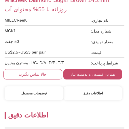
Millcreek Diamond Sugar Brown 14.2mm
روزانه با 55% محتوای آب
MILLCReeK
نام تجاری:
MCK1
شماره مدل:
50 جفت
مقدار تولیدی:
US$2.5~US$3 per pair
قیمت:
L/C، D/A، D/P، T/T، وسترن یونیون
شرایط پرداخت:
بهترین قیمت رو بدست بیار
حالا تماس بگیرید
اطلاعات دقیق
توضیحات محصول
اطلاعات دقیق