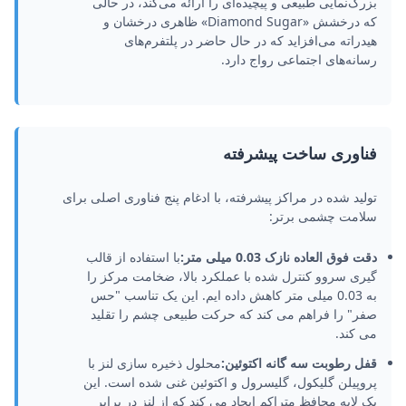
بزرگ‌نمایی طبیعی و پیچیده‌ای را ارائه می‌کند، در حالی
که درخشش «Diamond Sugar» ظاهری درخشان و
هیدراته می‌افزاید که در حال حاضر در پلتفرم‌های
رسانه‌های اجتماعی رواج دارد.
فناوری ساخت پیشرفته
تولید شده در مراکز پیشرفته، با ادغام پنج فناوری اصلی برای
سلامت چشمی برتر:
دقت فوق العاده نازک 0.03 میلی متر:
با استفاده از قالب
گیری سروو کنترل شده با عملکرد بالا، ضخامت مرکز را
به 0.03 میلی متر کاهش داده ایم. این یک تناسب "حس
صفر" را فراهم می کند که حرکت طبیعی چشم را تقلید
می کند.
قفل رطوبت سه گانه اکتوئین:
محلول ذخیره سازی لنز با
پروپیلن گلیکول، گلیسرول و اکتوئین غنی شده است. این
یک لایه محافظ متراکم ایجاد می کند که از لنز در برابر