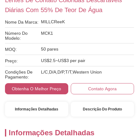
Lentes De Contato Coloridas Descartáveis
Diárias Com 55% De Teor De Água
MILLCReeK
Nome Da Marca:
Número Do
MCK1
Modelo:
50 pares
MOQ:
US$2.5~US$3 per pair
Preço:
Condições De
L/C,D/A,D/P,T/T,Western Union
Pagamento:
Obtenha O Melhor Preço
Contato Agora
Informações Detalhadas
Descrição Do Produto
Informações Detalhadas