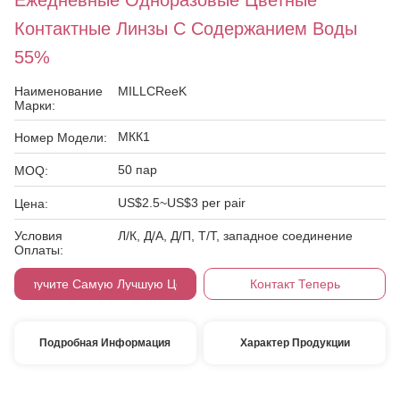
Ежедневные Одноразовые Цветные
Контактные Линзы С Содержанием Воды
55%
Наименование
MILLCReeK
Марки:
МКК1
Номер Модели:
50 пар
MOQ:
US$2.5~US$3 per pair
Цена:
Условия
Л/К, Д/А, Д/П, Т/Т, западное соединение
Оплаты:
Получите Самую Лучшую Цену
Контакт Теперь
Подробная Информация
Характер Продукции