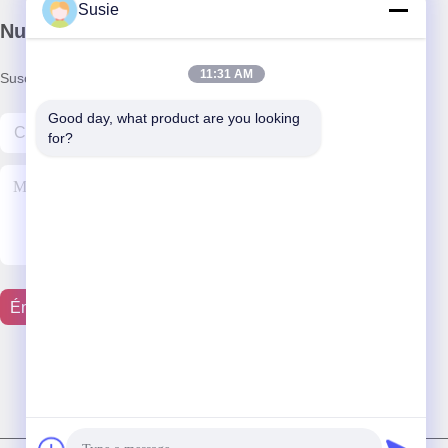
Susie
Nuestro boletín
11:31 AM
Suscríbete a nuestro boletín para obtener descuentos y más.
Good day, what product are you looking 
for?
Éntrenos En Contacto Con