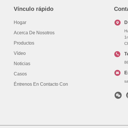
Vínculo rápido
Cont
Hogar
D
H
Acerca De Nosotros
1
Productos
C
Vídeo
T
8
Noticias
E
Casos
s
Éntrenos En Contacto Con