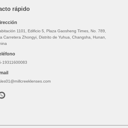
acto rápido
irección
abitación 1101, Edificio 5, Plaza Gaosheng Times, No. 789,
ra Carretera Zhongyi, Distrito de Yuhua, Changsha, Hunan,
hina
eléfono
6-19311600083
mail
ales01@millcreeklenses.com