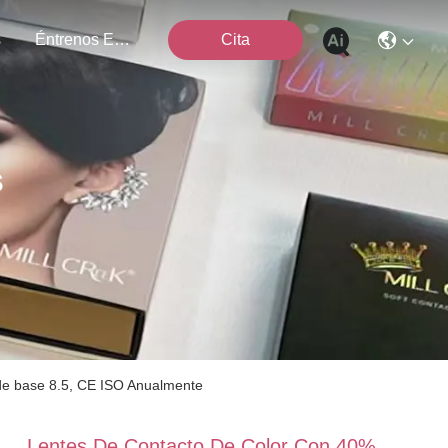
s
Éntrenos En Contacto Con
Cita
s
 de base 8.5, CE ISO Anualmente
Lentes De Contacto De Color Con 40%