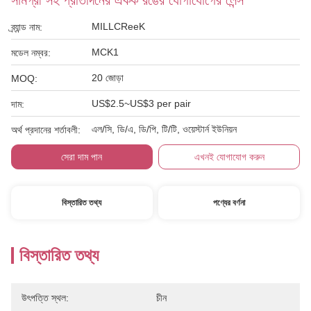
সামগ্রী সহ প্রতিদিনের একক রঙের যোগাযোগের লেন্স
MILLCReeK
ব্র্যান্ড নাম:
MCK1
মডেল নম্বর:
20 জোড়া
MOQ:
US$2.5~US$3 per pair
দাম:
এল/সি, ডি/এ, ডি/পি, টি/টি, ওয়েস্টার্ন ইউনিয়ন
অর্থ প্রদানের শর্তাবলী:
সেরা দাম পান
এখনই যোগাযোগ করুন
বিস্তারিত তথ্য
পণ্যের বর্ণনা
বিস্তারিত তথ্য
উৎপত্তি স্থল:
চীন