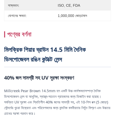
সাক্ষ্যদান:
ISO, CE, FDA
যোগানের ক্ষমতা:
1,000,000 জোড়া/মাস
পণ্যের বর্ণনা
মিলক্রিক পিয়ার ব্রাউন 14.5 মিমি দৈনিক
ডিসপোজেবল রঙিন কন্টাক্ট লেন্স
40% জল সামগ্রী সহ UV সুরক্ষা সংস্করণ
Millcreek Pear Brown 14.5mm হল একটি উচ্চ-কার্যক্ষমতাসম্পন্ন দৈনিক
ডিসপোজেবল লেন্স যা আধুনিক, স্বাস্থ্য-সচেতন গ্রাহকদের জন্য ডিজাইন করা হয়েছে।
সমন্বিত UV সুরক্ষা এবং স্থিতিশীল 40% জলের সামগ্রী সহ, এই 10-পিস বক্স (5 জোড়া)
সৌন্দর্যের খুচরা বিক্রেতা এবং পরিবেশকদের জন্য নান্দনিক কমনীয়তার নিখুঁত মিশ্রণ এবং উচ্চতর
চোখের সুরক্ষা প্রদান করে।