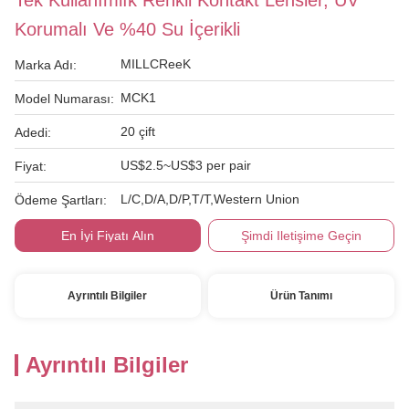
Tek Kullanımlık Renkli Kontakt Lensler, UV
Korumalı Ve %40 Su İçerikli
MILLCReeK
Marka Adı:
MCK1
Model Numarası:
20 çift
Adedi:
US$2.5~US$3 per pair
Fiyat:
L/C,D/A,D/P,T/T,Western Union
Ödeme Şartları:
En İyi Fiyatı Alın
Şimdi Iletişime Geçin
Ayrıntılı Bilgiler
Ürün Tanımı
Ayrıntılı Bilgiler