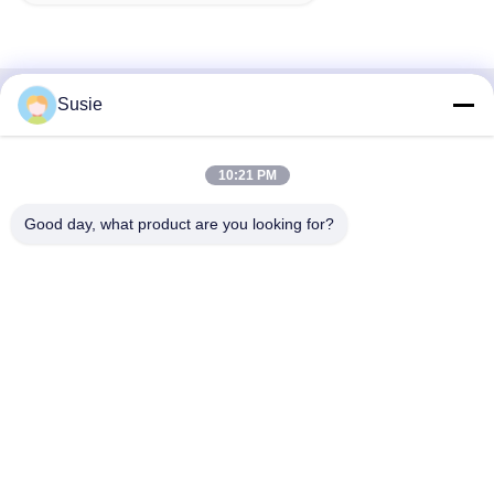
Susie
Contato rápido
Endereço
10:21 PM
Sala 1101, Edifício 5, Gaosheng Times Square, n.o 789
Good day, what product are you looking for?
Zhongyi 1st Road, distrito de Yuhua, Changsha, Hunan,
China
Telefone
86-19311600083
E-mail
sales01@millcreeklenses.com