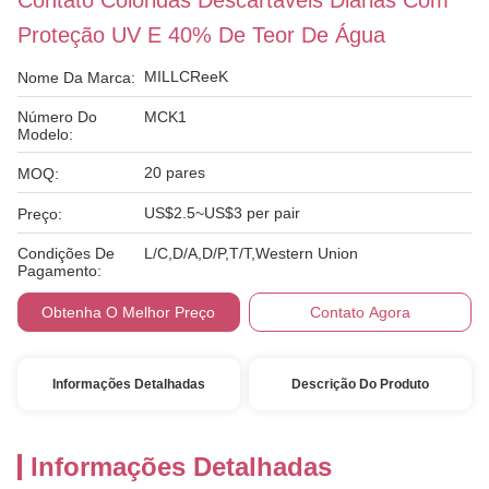
Contato Coloridas Descartáveis Diárias Com
Proteção UV E 40% De Teor De Água
MILLCReeK
Nome Da Marca:
Número Do
MCK1
Modelo:
20 pares
MOQ:
US$2.5~US$3 per pair
Preço:
Condições De
L/C,D/A,D/P,T/T,Western Union
Pagamento:
Obtenha O Melhor Preço
Contato Agora
Informações Detalhadas
Descrição Do Produto
Informações Detalhadas