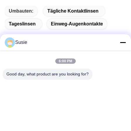
Umbauten:
Tägliche Kontaktlinsen
Tageslinsen
Einweg-Augenkontakte
Susie
Schnelle Kontaktaufnahme
6:00 PM
Good day, what product are you looking for?
Adresse
Raum 1101, Gebäude 5, Gaosheng Times Square, Nr. 789
Zhongyi 1st Road, Bezirk Yuhua, Changsha, Hunan, China
Telefon
86-19311600083
E-Mail
sales01@millcreeklenses.com