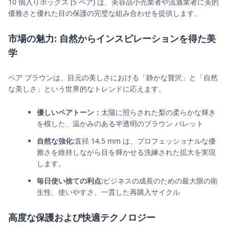
10 個入りボックス (5 ペア) は、美容品小売業者や流通業者に美的
優雅さと優れた目の保護の完璧な組み合わせを提供します。
市場の魅力: 自然からインスピレーションを得た美
学
ペア ブラウンは、目元の美しさにおける「静かな贅沢」と「自然
な美しさ」という世界的なトレンドに応えます。
優しいペアトーン：
太陽に照らされた梨の柔らかな輝き
を模した、温かみのある半透明のブラウン パレット
自然な強化:
直径 14.5 mm は、プロフェッショナルな優
雅さを維持しながら目を輝かせる洗練された拡大を実現
します。
毎日使い捨ての利点:
ビジネスの成長のための最大限の衛
生性、使いやすさ、一貫した再購入サイクル
高度な保護および快適テクノロジー