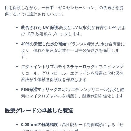
目を保護しながら、一日中「ゼロセンセーション」の快適さを提
供するように設計されています。
統合された UV 保護:
高度な UV 吸収剤が有害な UVA およ
び UVB 放射線をブロックします。
40%の安定した水分補給:
バランスの取れた水分含有量に
より、優れた構造安定性と一日中の快適さを保証しま
す。
エクトイントリプルモイスチャーロック：
プロピレング
リコール、グリセロール、エクトインを豊富に含む保存
溶液が生体模倣保護膜を作成します
PEG保湿マトリックス:
ポリエチレングリコールは水と酸
素のマイクロチャネルを構築し、酸素代謝を強化します
医療グレードの卓越した製造
0.03mmの極薄精度：
高性能サーボ制御成形による「ゼ
ロセンセーション」フィット感