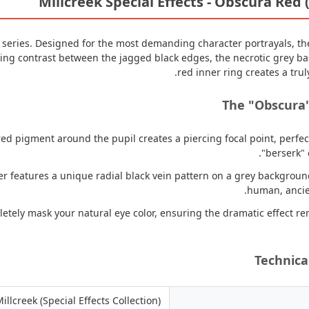
Millcreek Special Effects - Obscura Red (
series. Designed for the most demanding character portrayals, th
riking contrast between the jagged black edges, the necrotic grey b
red inner ring creates a tru
The "Obscura"
ed pigment around the pupil creates a piercing focal point, perfect
"berserk" 
r features a unique radial black vein pattern on a grey backgrou
human, ancient
tely mask your natural eye color, ensuring the dramatic effect re
Technica
illcreek (Special Effects Collection)