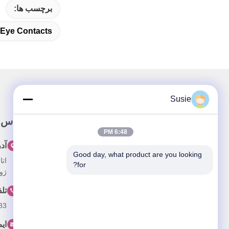
برچسب ها:
 Eye Contacts
Susie
پيوند سريع
تماس 
6:48 PM
خونه
آد
Good day, what product are you looking 
درباره ما
for?
ژون
محصولات
تل
ویدیو
83
اخبار
ای