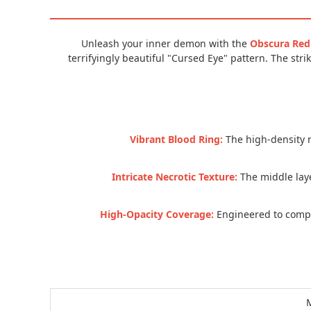
Unleash your inner demon with the
Obscura Red
terrifyingly beautiful "Cursed Eye" pattern. The st
Vibrant Blood Ring:
The high-density r
Intricate Necrotic Texture:
The middle laye
High-Opacity Coverage:
Engineered to comple
M