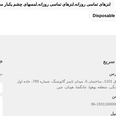
لنزهای تماسی روزانه,لنزهای تماسی روزانه,لمسهای چشم یکبار 
Disposable
سریع
خب
رس
بر
اتاق 1101، ساختمان 5، میدان تایمز گائوشنگ، شماره 789، جاده اول
گی، منطقه یوهوا، چانگشا، هونان، چین
فن
86-193116000
میل