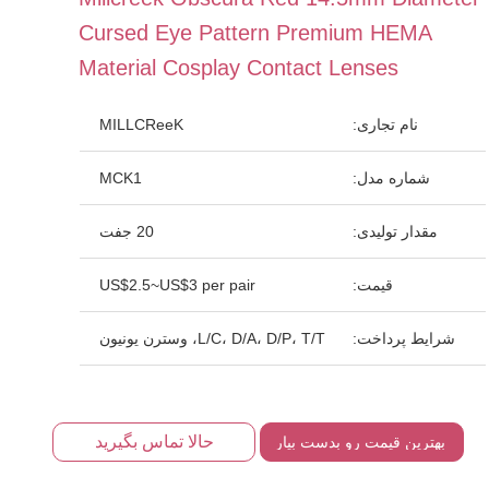
Cursed Eye Pattern Premium HEMA
Material Cosplay Contact Lenses
نام تجاری:
MILLCReeK
شماره مدل:
MCK1
مقدار تولیدی:
20 جفت
قیمت:
US$2.5~US$3 per pair
شرایط پرداخت:
L/C، D/A، D/P، T/T، وسترن یونیون
حالا تماس بگیرید
بهترین قیمت رو بدست بیار