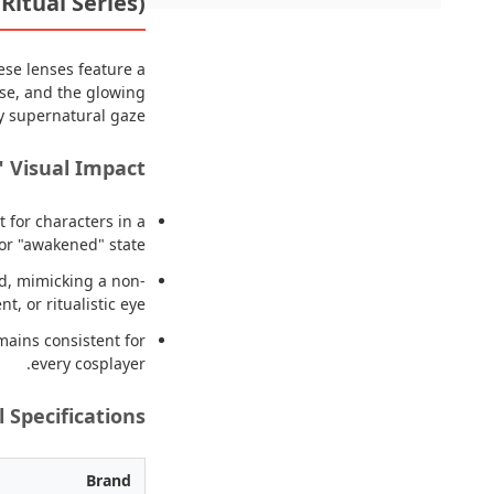
Ritual Series)
ese lenses feature a
ase, and the glowing
ly supernatural gaze.
 Visual Impact
 for characters in a
or "awakened" state.
nd, mimicking a non-
, or ritualistic eye.
mains consistent for
every cosplayer.
l Specifications
Brand