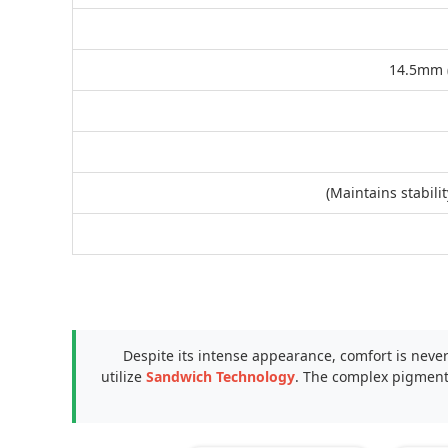
14.5mm 
Despite its intense appearance, comfort is nev
utilize
Sandwich Technology
. The complex pigments