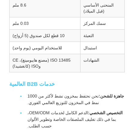
المنحنى الأساسي
8.6 ملم
(قبل الميلاد)
سمك المركز
0.03 ملم
التعبئة
10 قطع لكل صندوق (5 أزواج)
استبدال
للاستخدام اليومي (يوم واحد)
الشهادات
ISO 13485 (مصنع هايبومينغ)، CE
وISO (كانغشيدا)
خدمات B2B العالمية
جاهزة للشحن:
نحن نحتفظ بمخزون نشط لأكثر من 1000
نمط في المخزون للتوزيع العالمي الفوري.
التخصيص الشخصي:
الدعم الكامل لخدمات OEM/ODM،
بما في ذلك تغليف الملصقات الخاصة وتطوير الألوان
حسب الطلب.