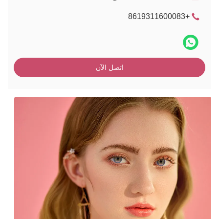
+8619311600083
اتصل الآن