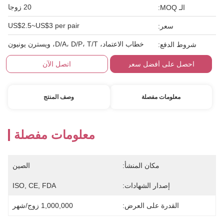
20 زوجا
الـ MOQ:
US$2.5~US$3 per pair
سعر:
خطاب الاعتماد، D/A، D/P، T/T، ويسترن يونيون
شروط الدفع:
احصل على أفضل سعر
اتصل الآن
معلومات مفصلة
وصف المنتج
معلومات مفصلة
مكان المنشأ:
الصين
إصدار الشهادات:
ISO, CE, FDA
القدرة على العرض:
1,000,000 زوج/شهر