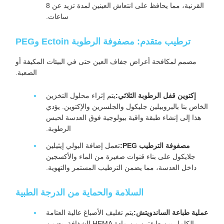
القرنية، مما يحافظ على انتعاش العينين لمدة تزيد عن 8
ساعات.
ترطيب متقدم: مصفوفة الرطوبة Ectoin وPEG
مصمم لمكافحة أعراض جفاف العين حتى في البيئات المكيفة أو
الصعبة.
إكتوين قفل الرطوبة الثلاثي:
يتم إثراء محلول التخزين
الخاص بنا بالبروبيلين جليكول والجلسرين والإكتوين. يؤدي
هذا إلى إنشاء طبقة واقية بيولوجية فوق العدسة لحبس
الرطوبة.
مصفوفة الترطيب PEG:
تعمل إضافة البولي إيثيلين
جلايكول على بناء قنوات صغيرة من الماء والأكسجين
داخل العدسة، مما يضمن الترطيب المستمر والتهوية.
السلامة والحماية من الدرجة الطبية
عملية طباعة الساندويتش:
يتم تغليف الأصباغ عالية العتامة
بالكامل بين طبقتين من مادة HEMA الشفافة. يضمن