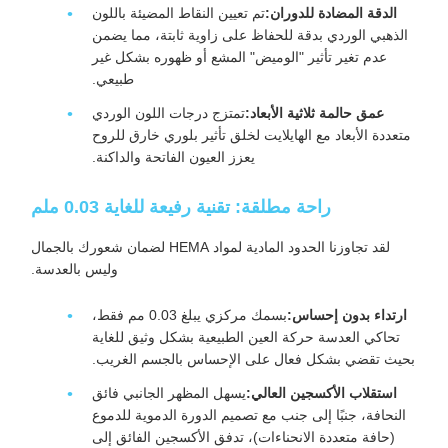
الدقة المضادة للدوران:
تم تعيين النقاط المضيئة باللون
الذهبي الوردي بدقة للحفاظ على زاوية ثابتة، مما يضمن
عدم تغير تأثير "الوميض" المشع أو ظهوره بشكل غير
طبيعي.
عمق حالمة ثلاثية الأبعاد:
تمتزج درجات اللون الوردي
متعددة الأبعاد مع الهايلايت لخلق تأثير بلوري خارق للروح
يعزز العيون الفاتحة والداكنة.
راحة مطلقة: تقنية رفيعة للغاية 0.03 ملم
لقد تجاوزنا الحدود المادية لمواد HEMA لضمان شعورك بالجمال
وليس بالعدسة.
ارتداء بدون إحساس:
بسمك مركزي يبلغ 0.03 مم فقط،
تحاكي العدسة حركة العين الطبيعية بشكل وثيق للغاية
بحيث تقضي بشكل فعال على الإحساس بالجسم الغريب.
استقلاب الأكسجين العالي:
يسهل المظهر الجانبي فائق
النحافة، جنبًا إلى جنب مع تصميم الدورة الدموية للدموع
(حافة متعددة الانحناءات)، تدفق الأكسجين الفائق إلى