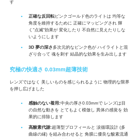
す
正確な反回転
ピンクゴールド色のライトは 均等な
角度を維持するために 正確にマッピングされ 輝
く"点滅"効果が 変化したり 不自然に見えたりしな
いようにします
3D 夢の深さ
多次元的なピンク色が ハイライトと混
ざり合って 魂を刺す 結晶的な効果を生み出します
究極の快適さ 0.03mm超薄技術
レンズではなく 美しいものを感じられるように 物理的な限界
を押し広げました
感触のない着用:
中央の厚さ0.03mmで レンズは目
の自然な動きを とてもよく模倣し 異体の感覚を 効
果的に排除します
高酸素代謝:
超薄型プロフィールと 涙循環設計 (多
曲線の縁) を組み合わせると 角膜に優良な酸素流通