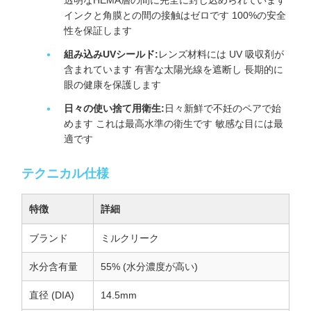
透明なHEMA層の間に完全に封じ込められています
インクと角膜との間の接触はゼロです 100%の安全
性を保証します
組み込みUVシールド:
レンズ材料には UV 吸収剤が
含まれています 有害な太陽光線を遮断し 長期的に
眼の健康を保護します
日々の使い捨て用衛生:
日々新鮮で不妊のペアで始
めます これは最高水準の衛生です 敏感な目には最
適です
テクニカル仕様
特徴
詳細
ブランド
ミルクリーク
水分含有量
55% (水分濃度が高い)
直径 (DIA)
14.5mm