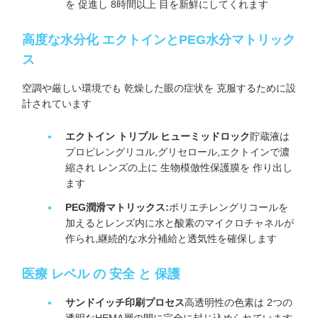
を 促進し 8時間以上 目を新鮮にしてくれます
高度な水分化 エクトインとPEG水分マトリック
ス
空調や厳しい環境でも 乾燥した眼の症状を 克服するために設
計されています
エクトイン トリプル ヒューミッドロック
貯蔵液は
プロピレングリコル,グリセロール,エクトインで濃
縮され レンズの上に 生物模倣性保護膜を 作り出し
ます
PEG潤滑マトリックス:
ポリエチレングリコールを
加えるとレンズ内に水と酸素のマイクロチャネルが
作られ,継続的な水分補給と透気性を確保します
医療 レベル の 安全 と 保護
サンドイッチ印刷プロセス
高透明性の色素は 2つの