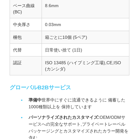
ベース曲線
8.6mm
(BC)
中央厚さ
0.03mm
梱包
箱ごとに10個 (5ペア)
代替
日常使い捨て (1日)
認証
ISO 13485 (ハイプミング工場),CE,ISO
(カンシダ)
グローバルB2Bサービス
準備中
世界中にすぐに流通できるように 備蓄した
1000種類以上を 保持しています
パーソナライズされたカスタマイズ:
OEM/ODMサ
ービスへの完全なサポート,プライベートレーベル
パッケージングとカスタマイズされたカラー開発を
含む.