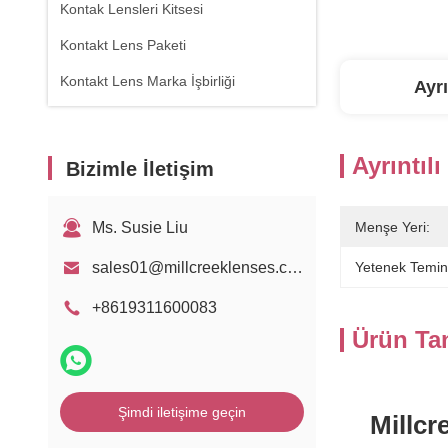
Kontak Lensleri Kitsesi
Kontakt Lens Paketi
Kontakt Lens Marka İşbirliği
Ayrı
Ayrıntılı
Bizimle İletişim
Ms. Susie Liu
Menşe Yeri:
sales01@millcreeklenses.com
Yetenek Temin
+8619311600083
Ürün Ta
Şimdi iletişime geçin
Millcr