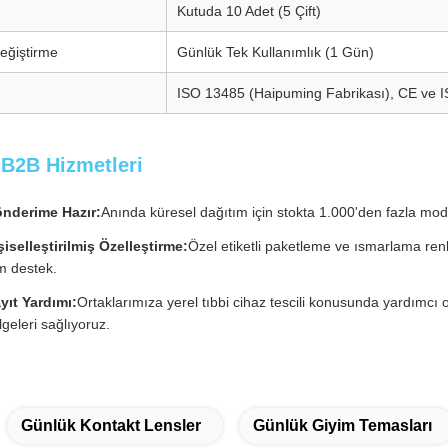
Kutuda 10 Adet (5 Çift)
değiştirme
Günlük Tek Kullanımlık (1 Gün)
ISO 13485 (Haipuming Fabrikası), CE ve 
 B2B Hizmetleri
nderime Hazır:
Anında küresel dağıtım için stokta 1.000'den fazla mode
şiselleştirilmiş Özelleştirme:
Özel etiketli paketleme ve ısmarlama ren
m destek.
yıt Yardımı:
Ortaklarımıza yerel tıbbi cihaz tescili konusunda yardımcı 
lgeleri sağlıyoruz.
Günlük Kontakt Lensler
Günlük Giyim Temasları