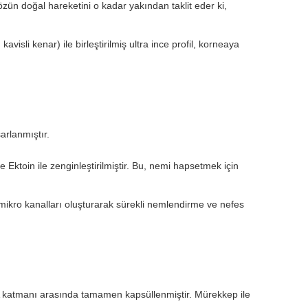
özün doğal hareketini o kadar yakından taklit eder ki,
isli kenar) ile birleştirilmiş ultra ince profil, korneaya
arlanmıştır.
Ektoin ile zenginleştirilmiştir. Bu, nemi hapsetmek için
en mikro kanalları oluşturarak sürekli nemlendirme ve nefes
A katmanı arasında tamamen kapsüllenmiştir. Mürekkep ile