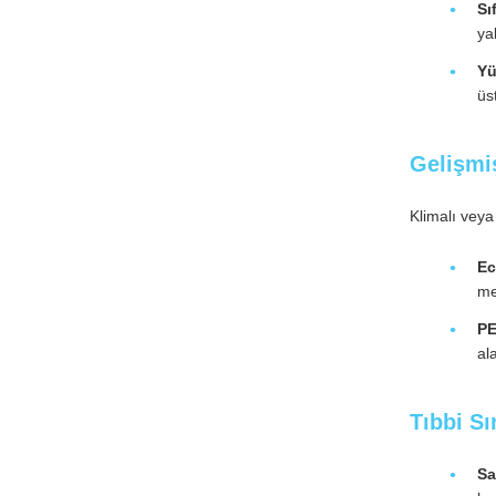
Sı
ya
Yü
üs
Gelişmi
Klimalı veya
Ec
me
PE
ala
Tıbbi S
Sa