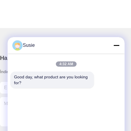
Susie
Haber Bültenimiz
4:32 AM
İndirimler ve daha fazlası için bültenimize abone olun.
Good day, what product are you looking 
for?