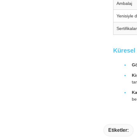
Ambalaj
Yenisiyle 
Sertifikalar
Küresel
Gö
Ki
ta
Ka
be
Etiketler: