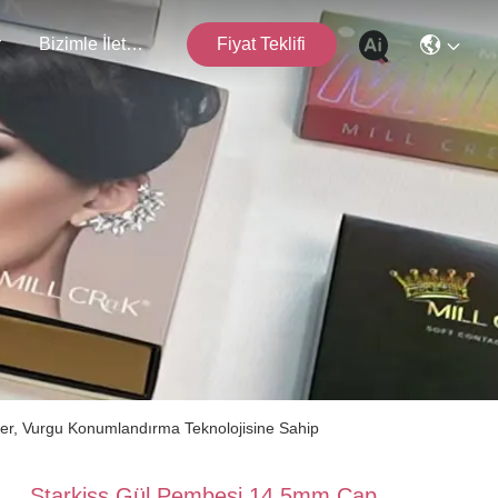
r
Bizimle İletişim
Fiyat Teklifi
er, Vurgu Konumlandırma Teknolojisine Sahip
Starkiss Gül Pembesi 14.5mm Çap