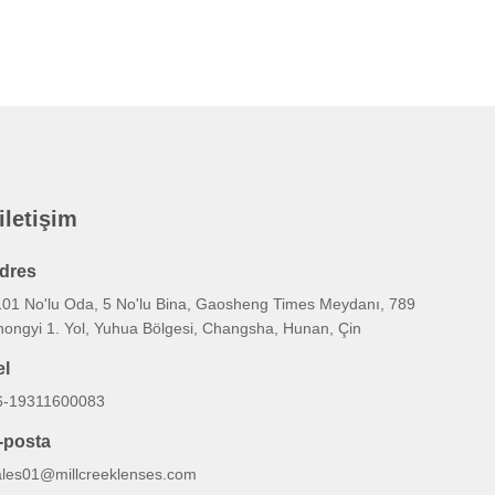
 iletişim
dres
101 No'lu Oda, 5 No'lu Bina, Gaosheng Times Meydanı, 789
hongyi 1. Yol, Yuhua Bölgesi, Changsha, Hunan, Çin
el
6-19311600083
-posta
ales01@millcreeklenses.com