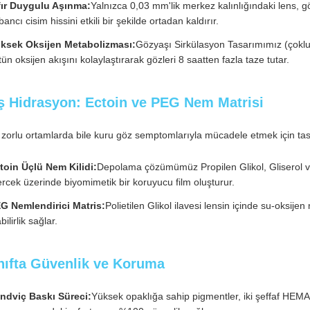
fır Duygulu Aşınma:
Yalnızca 0,03 mm'lik merkez kalınlığındaki lens, g
bancı cisim hissini etkili bir şekilde ortadan kaldırır.
ksek Oksijen Metabolizması:
Gözyaşı Sirkülasyon Tasarımımız (çoklu kav
tün oksijen akışını kolaylaştırarak gözleri 8 saatten fazla taze tutar.
ş Hidrasyon: Ectoin ve PEG Nem Matrisi
 zorlu ortamlarda bile kuru göz semptomlarıyla mücadele etmek için tas
toin Üçlü Nem Kilidi:
Depolama çözümümüz Propilen Glikol, Gliserol ve 
rcek üzerinde biyomimetik bir koruyucu film oluşturur.
G Nemlendirici Matris:
Polietilen Glikol ilavesi lensin içinde su-oksij
bilirlik sağlar.
ınıfta Güvenlik ve Koruma
ndviç Baskı Süreci:
Yüksek opaklığa sahip pigmentler, iki şeffaf HEM