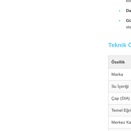
ko
Da
Gü
st
Teknik Ö
Özellik
Marka
Su İçeriği
Çap (DIA)
Temel Eğri
Merkez Kal