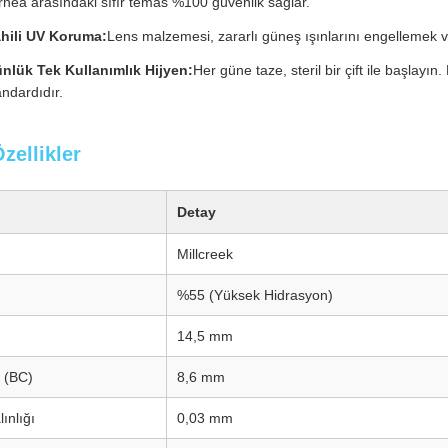
rnea arasındaki sıfır temas %100 güvenlik sağlar.
hili UV Koruma:
Lens malzemesi, zararlı güneş ışınlarını engellemek ve
nlük Tek Kullanımlık Hijyen:
Her güne taze, steril bir çift ile başlay
andardıdır.
zellikler
Detay
Millcreek
%55 (Yüksek Hidrasyon)
14,5 mm
 (BC)
8,6 mm
ınlığı
0,03 mm