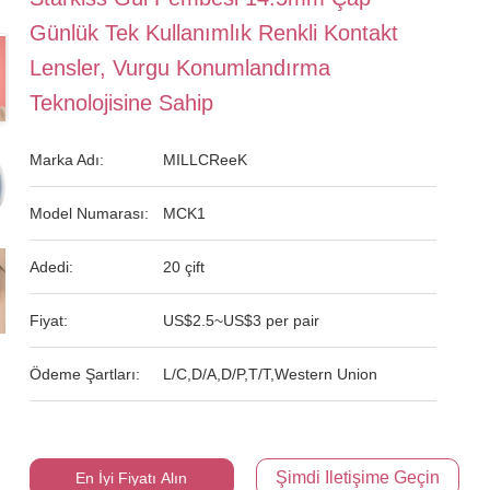
Günlük Tek Kullanımlık Renkli Kontakt
Lensler, Vurgu Konumlandırma
Teknolojisine Sahip
Marka Adı:
MILLCReeK
Model Numarası:
MCK1
Adedi:
20 çift
Fiyat:
US$2.5~US$3 per pair
Ödeme Şartları:
L/C,D/A,D/P,T/T,Western Union
Şimdi Iletişime Geçin
En İyi Fiyatı Alın