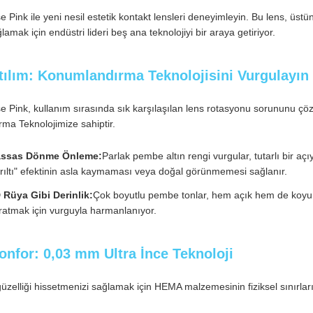
e Pink ile yeni nesil estetik kontakt lensleri deneyimleyin. Bu lens, üst
lamak için endüstri lideri beş ana teknolojiyi bir araya getiriyor.
tılım: Konumlandırma Teknolojisini Vurgulayın
e Pink, kullanım sırasında sık karşılaşılan lens rotasyonu sorununu çöz
ma Teknolojimize sahiptir.
ssas Dönme Önleme:
Parlak pembe altın rengi vurgular, tutarlı bir açı
ırıltı" efektinin asla kaymaması veya doğal görünmemesi sağlanır.
 Rüya Gibi Derinlik:
Çok boyutlu pembe tonlar, hem açık hem de koyu gözl
ratmak için vurguyla harmanlanıyor.
onfor: 0,03 mm Ultra İnce Teknoloji
güzelliği hissetmenizi sağlamak için HEMA malzemesinin fiziksel sınırları