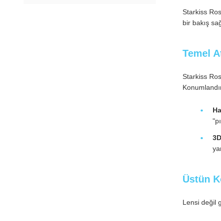
Starkiss Ros
bir bakış sağ
Temel A
Starkiss Ros
Konumlandır
Ha
"p
3D
ya
Üstün K
Lensi değil 