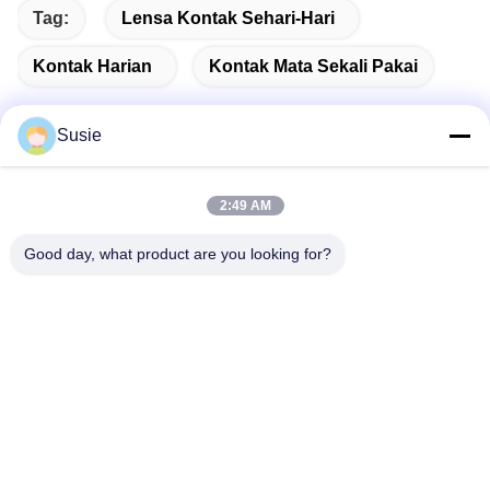
Tag:
Lensa Kontak Sehari-Hari
Kontak Harian
Kontak Mata Sekali Pakai
Susie
Kontak Cepat
2:49 AM
Good day, what product are you looking for?
Alamat
Kamar 1101, Gedung 5, Gaosheng Times Square, No. 789
Jalan Zhongyi 1st, Distrik Yuhua, Changsha, Hunan, China
Telp
86-19311600083
E-mail
sales01@millcreeklenses.com