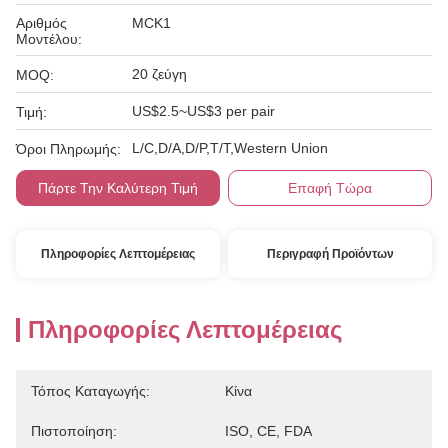
Αριθμός
MCK1
Μοντέλου:
20 ζεύγη
MOQ:
US$2.5~US$3 per pair
Τιμή:
L/C,D/A,D/P,T/T,Western Union
Όροι Πληρωμής:
Πάρτε Την Καλύτερη Τιμή
Επαφή Τώρα
Πληροφορίες Λεπτομέρειας
Περιγραφή Προϊόντων
Πληροφορίες Λεπτομέρειας
Τόπος Καταγωγής:
Κίνα
Πιστοποίηση:
ISO, CE, FDA