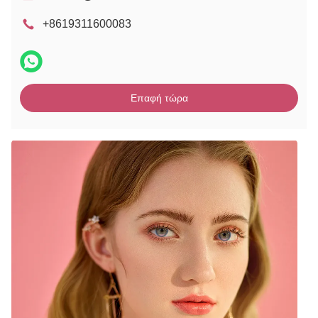
+8619311600083
Επαφή τώρα