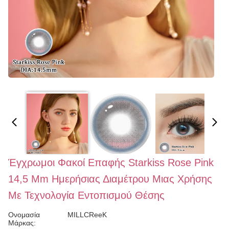
Έγχρωμοι Φακοί Επαφής Starkiss Rose Pink
14,5 Mm Ημερήσιας Διαμέτρου Μιας Χρήσης
Με Τεχνολογία Εντοπισμού Θέσης
Ονομασία
MILLCReeK
Μάρκας: