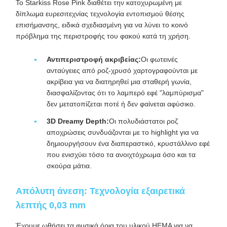
Το Starkiss Rose Pink διαθέτει την κατοχυρωμένη με
δίπλωμα ευρεσιτεχνίας τεχνολογία εντοπισμού θέσης
επισήμανσης, ειδικά σχεδιασμένη για να λύνει το κοινό
πρόβλημα της περιστροφής του φακού κατά τη χρήση.
Αντιπεριστροφή ακριβείας:
Οι φωτεινές
ανταύγειες από ροζ-χρυσό χαρτογραφούνται με
ακρίβεια για να διατηρηθεί μια σταθερή γωνία,
διασφαλίζοντας ότι το λαμπερό εφέ "λαμπύρισμα"
δεν μετατοπίζεται ποτέ ή δεν φαίνεται αφύσικο.
3D Dreamy Depth:
Οι πολυδιάστατοι ροζ
αποχρώσεις συνδυάζονται με το highlight για να
δημιουργήσουν ένα διαπεραστικό, κρυστάλλινο εφέ
που ενισχύει τόσο τα ανοιχτόχρωμα όσο και τα
σκούρα μάτια.
Απόλυτη άνεση: Τεχνολογία εξαιρετικά
λεπτής 0,03 mm
Έχουμε ωθήσει τα φυσικά όρια του υλικού HEMA για να