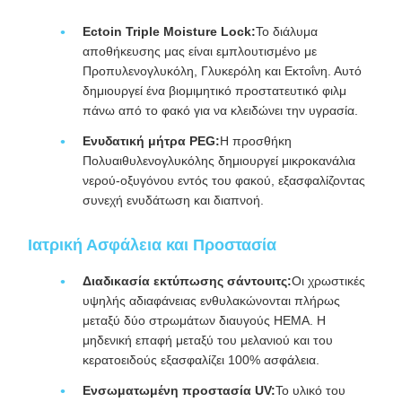
Ectoin Triple Moisture Lock:
Το διάλυμα
αποθήκευσης μας είναι εμπλουτισμένο με
Προπυλενογλυκόλη, Γλυκερόλη και Εκτοΐνη. Αυτό
δημιουργεί ένα βιομιμητικό προστατευτικό φιλμ
πάνω από το φακό για να κλειδώνει την υγρασία.
Ενυδατική μήτρα PEG:
Η προσθήκη
Πολυαιθυλενογλυκόλης δημιουργεί μικροκανάλια
νερού-οξυγόνου εντός του φακού, εξασφαλίζοντας
συνεχή ενυδάτωση και διαπνοή.
Ιατρική Ασφάλεια και Προστασία
Διαδικασία εκτύπωσης σάντουιτς:
Οι χρωστικές
υψηλής αδιαφάνειας ενθυλακώνονται πλήρως
μεταξύ δύο στρωμάτων διαυγούς HEMA. Η
μηδενική επαφή μεταξύ του μελανιού και του
κερατοειδούς εξασφαλίζει 100% ασφάλεια.
Ενσωματωμένη προστασία UV:
Το υλικό του