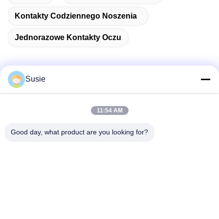
Kontakty Codziennego Noszenia
Jednorazowe Kontakty Oczu
Susie
Szybki kontakt
11:54 AM
Adres
Good day, what product are you looking for?
Pokój 1101, Budynek 5, Plac Gaosheng Times, nr 789
Zhongyi 1st Road, Dzielnica Yuhua, Changsha, Hunan,
Chiny
Tel.
86-19311600083
Wiadomość elektroniczna