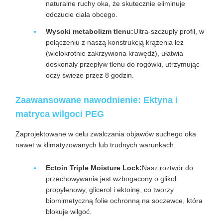
naturalne ruchy oka, że skutecznie eliminuje
odczucie ciała obcego.
Wysoki metabolizm tlenu:
Ultra-szczupły profil, w
połączeniu z naszą konstrukcją krążenia łez
(wielokrotnie zakrzywiona krawędź), ułatwia
doskonały przepływ tlenu do rogówki, utrzymując
oczy świeże przez 8 godzin.
Zaawansowane nawodnienie: Ektyna i
matryca wilgoci PEG
Zaprojektowane w celu zwalczania objawów suchego oka
nawet w klimatyzowanych lub trudnych warunkach.
Ectoin Triple Moisture Lock:
Nasz roztwór do
przechowywania jest wzbogacony o glikol
propylenowy, glicerol i ektoinę, co tworzy
biomimetyczną folie ochronną na soczewce, która
blokuje wilgoć.