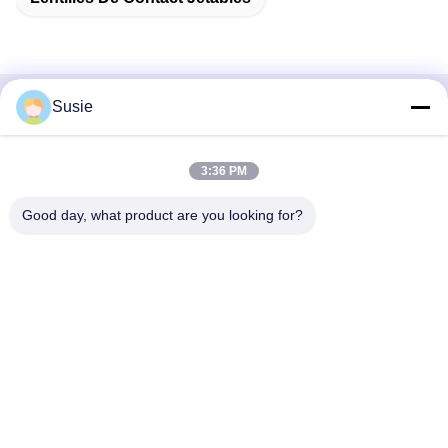
Susie
Contactez rapidement
Adresse
3:36 PM
Chambre 1101, bâtiment 5, place du temps de Gaosheng,
Good day, what product are you looking for?
n° 789 rue Zhongyi 1, district de Yuhua, Changsha, Hunan,
Chine
Téléphone
86-19311600083
Email
sales01@millcreeklenses.com