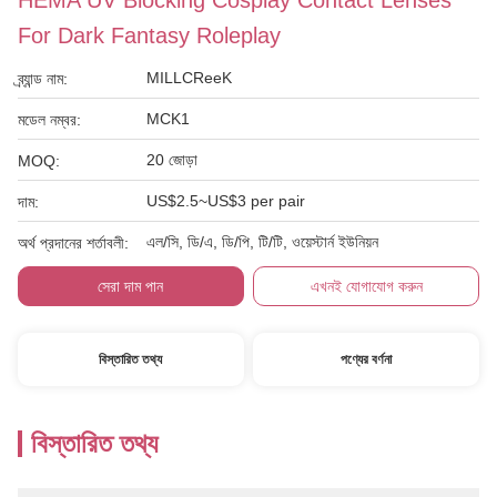
HEMA UV Blocking Cosplay Contact Lenses
For Dark Fantasy Roleplay
MILLCReeK
ব্র্যান্ড নাম:
MCK1
মডেল নম্বর:
20 জোড়া
MOQ:
US$2.5~US$3 per pair
দাম:
এল/সি, ডি/এ, ডি/পি, টি/টি, ওয়েস্টার্ন ইউনিয়ন
অর্থ প্রদানের শর্তাবলী:
সেরা দাম পান
এখনই যোগাযোগ করুন
বিস্তারিত তথ্য
পণ্যের বর্ণনা
বিস্তারিত তথ্য