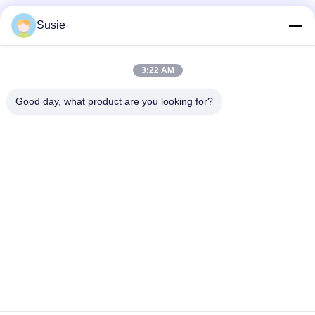
Susie
দ্রুত যোগাযোগ
3:22 AM
Good day, what product are you looking for?
ঠিকানা
৫ম বিল্ডিং, ১১০১ নম্বর কক্ষ, গাওশেং টাইমস স্কোয়ার, ৭৮৯ ঝোংয়ি ১ম রোড, ইউহুয়া
জেলা, চাংশা, হুনান, চীন
টেলিফোন
86-19311600083
ই-মেইল
sales01@millcreeklenses.com
গোপনীয়তা নীতি
|
সাইট ম্যাপ
| চীন ভালো মানের প্রতিদিনের ডিসপোজেবল লেন্স