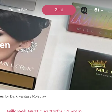
e
Treten Sie Mit Uns In Verbindung
Zitat
ten
es for Dark Fantasy Roleplay
Millcreek Mystic Butterfly 14.5mm