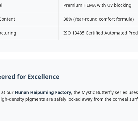
al
Premium HEMA with UV blocking
Content
38% (Year-round comfort formula)
cturing
ISO 13485 Certified Automated Prod
ered for Excellence
 at our
Hunan Haipuming Factory
, the Mystic Butterfly series us
high-density pigments are safely locked away from the corneal sur