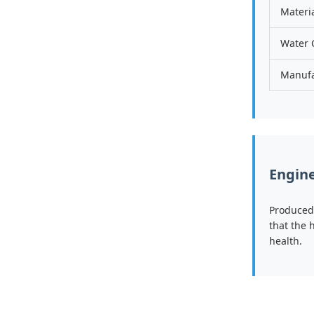
Materi
Water 
Manufa
Engine
Produced
that the 
health.