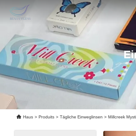
Ei
Haus
>
Produits
>
Tägliche Einweglinsen
>
Millcreek Mys