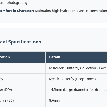
lash photography
omfort in Character:
Maintains high hydration even in convention
cal Specifications
cation
Details
Millcreek (Butterfly Collection - Part 
ay
Mystic Butterfly (Deep Tones)
er (DIA)
14.5mm (Large diameter for dramati
urve (BC)
8.6mm