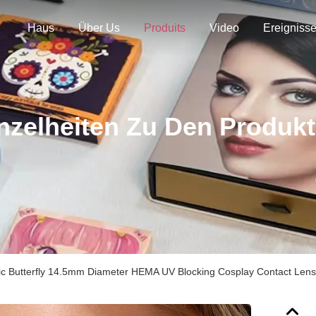
Haus
Über Us
Produits
Video
Ereigniss
nzelheiten Zu Den Produk
tic Butterfly 14.5mm Diameter HEMA UV Blocking Cosplay Contact Lens