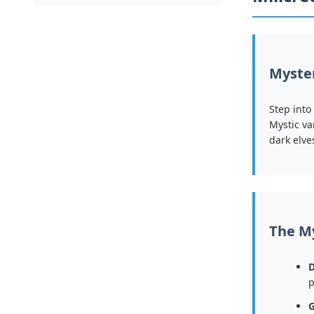
Myster
Step into
Mystic va
dark elve
The My
D
p
G