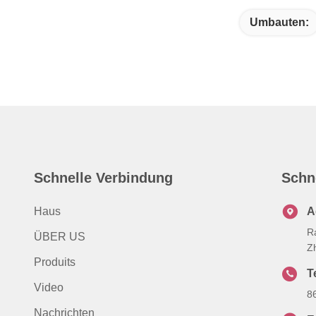
Umbauten:
Schnelle Verbindung
Schn
Haus
A
R
ÜBER US
Z
Produits
T
Video
8
Nachrichten