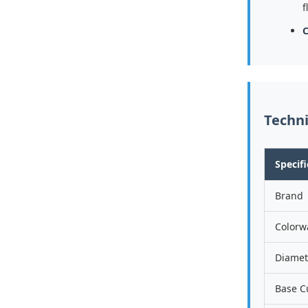
f
C
Techni
Specifi
Brand
Colorw
Diamet
Base C