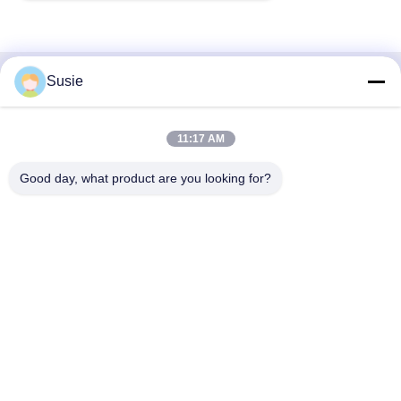
Susie
Быстрый контакт
Адрес
11:17 AM
Комната 1101, Здание 5, Таймс Сквер Гаошэн, № 789,
Good day, what product are you looking for?
Первая улица Чжунъи, район Юхуа, Чанша, Хунань,
Китай
Телефон
86-19311600083
Электронная почта
sales01@millcreeklenses.com