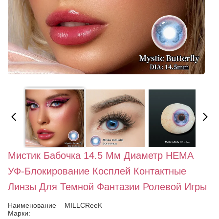
Мистик Бабочка 14.5 Мм Диаметр HEMA
УФ-Блокирование Косплей Контактные
Линзы Для Темной Фантазии Ролевой Игры
Наименование
MILLCReeK
Марки: